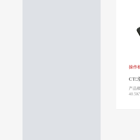
操作
CT
产品概述 CT□型弹簧操
40.
构，