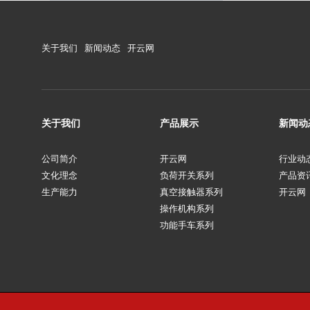
关于我们
新闻动态
开云网
关于我们
产品展示
新闻动
公司简介
开云网
行业动
文化理念
负荷开关系列
产品资
生产能力
真空接触器系列
开云网
操作机构系列
功能手车系列