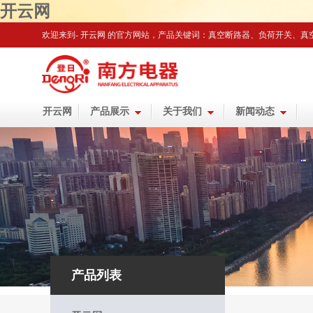
开云网
欢迎来到-
开云网
的官方网站
，产品关键词：真空断路器、负荷开关、真
开云网
产品展示
关于我们
新闻动态
产品列表