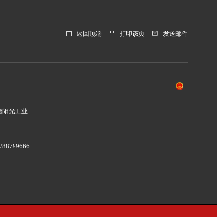
返回顶端
打印该页
发送邮件
塘阳光工业
/88799666
8