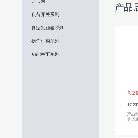
开云网
产品
负荷开关系列
真空接触器系列
操作机构系列
功能手车系列
真空
JCZ
断器
产品概述 JCZR5系
器-
压7.2