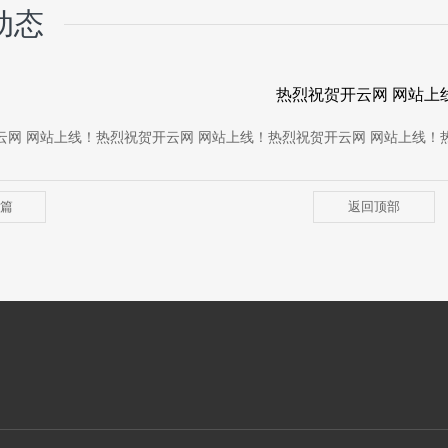
动态
热烈祝贺开云网 网站上
云网 网站上线！热烈祝贺开云网 网站上线！热烈祝贺开云网 网站上线！
一篇
返回顶部