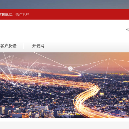
空接触器、操作机构
客户反馈
开云网