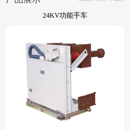
24KV功能手车