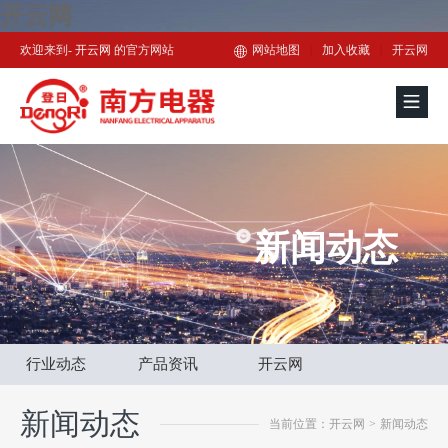
开云网
欢迎来到-
开云网
的官方网站
网站地图
|
加入收藏
|
开云网
新闻动态
行业动态
产品资讯
开云网
新闻动态
当前位置：开云网
>
新闻动态