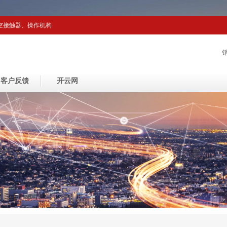
空接触器、操作机构
客户反馈
开云网