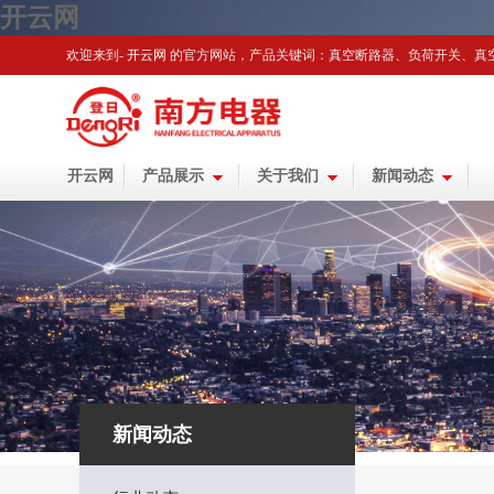
开云网
欢迎来到-
开云网
的官方网站
，产品关键词：真空断路器、负荷开关、真
开云网
产品展示
关于我们
新闻动态
新闻动态