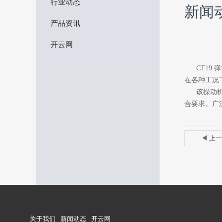
行业动态
新闻
产品资讯
开云网
CT1
在各种工况
该操动
合要求。广
◀ 上
关于我们
新闻动态
开云网