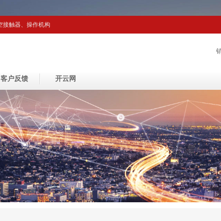
空接触器、操作机构
客户反馈
开云网