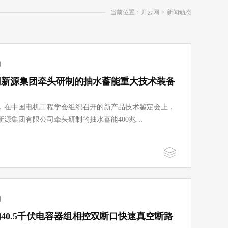
当前位置：开云网
>
新闻动态
网
网新源集团牵头研制的抽水蓄能重大技术装备
过鉴定
，在中国电机工程学会组织召开的新产品技术鉴定会上，
新源集团有限公司牵头研制的抽水蓄能400兆…
网
40.5千伏电容器组相控双断口快速真空断路