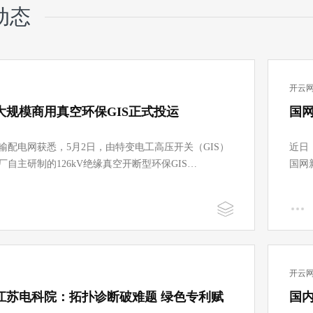
动态
开云
大规模商用真空环保GIS正式投运
国
通
输配电网获悉，5月2日，由特变电工高压开关（GIS）
近日
厂自主研制的126kV绝缘真空开断型环保GIS…
国网
开云
江苏电科院：拓扑诊断破难题 绿色专利赋
国内