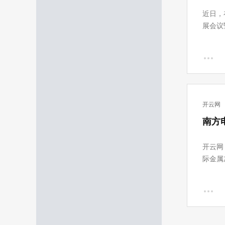
新能​
近日，
展会议
开云网
南方电
展
开云网 
际金属