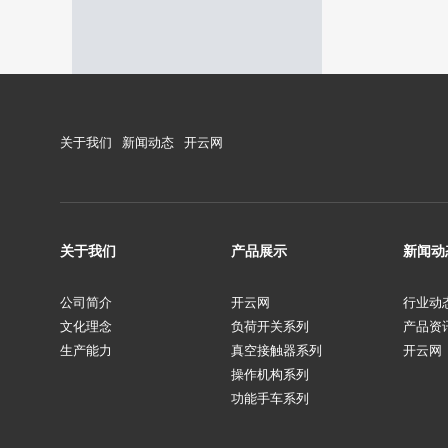
关于我们
新闻动态
开云网
关于我们
产品展示
新闻动
公司简介
开云网
行业动
文化理念
负荷开关系列
产品资
生产能力
真空接触器系列
开云网
操作机构系列
功能手车系列