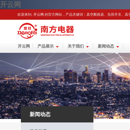
开云网
欢迎来到-
开云网
的官方网站
，产品关键词：真空断路器、负荷开关、真
开云网
产品展示
关于我们
新闻动态
新闻动态