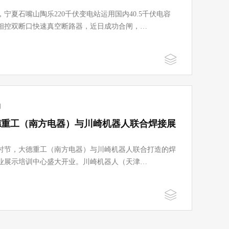
挂网运行
，宁夏石嘴山陶乐220千伏变电站运用国内40.5千伏电容
相控双断口快速真空断路器，近日成功合闸，…
网
德重工（南方电器）与川崎机器人联合焊接展
培训中心正式启用
时节，大德重工（南方电器）与川崎机器人联合打造的焊
业展示培训中心盛大开业。川崎机器人（天津…