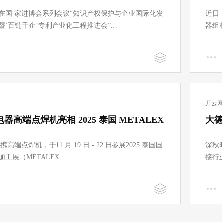
器
在国 家进博会系列会议“知识产权保护与企业国际化发
近日
暨‘百链千企’专利产业化工程推进会”…
器组
开云
器高端点焊机亮相 2025 泰国 METALEX
大
示
携高端点焊机，于11 月 19 日 - 22 日参展2025 泰国国
深秋
加工展（METALEX…
接行